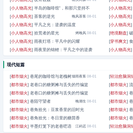
[
小人物高光
]
半岛的咖啡馆”，和那只坚持不
[
小人物高光
[
小人物高光
]
茶客的逆光
[
小人物高光
晚风茶客
晚风茶客
08-01
08-01
[
小人物高光
]
平凡之光：逆袭的温度
[
小人物高光
[
小人物高光
]
拾荒者的星光
[
绝境翻盘
]
烟火客
烤晚风
08-01
08-01
[
小人物高光
]
雨夜灯塔：平凡中的闪耀
[
穿书爽文
]
[
小人物高光
]
雨夜里的锦鲤：平凡之中的逆袭
[
小人物高光
晨光暖
08-01
小人物高光
08-01
现代短篇
[
都市烟火
]
巷尾的咖啡馆与老槐树
[
轻治愈脑洞
烟雨夜客
08-01
[
都市烟火
]
老巷口的糖粥摊与丢失的竹编篮
[
都市烟火
]
流
[
都市烟火
]
老巷口的糖粥摊与丢失的竹编篮
[
都市烟火
]
晚风眠
08-01
[
都市烟火
]
巷陌守望者
[
都市烟火
]
晚渡舟
晚潮生
08-01
08-01
[
都市烟火
]
巷角拾光：豆浆香里的旧时光
[
都市烟火
]
[
都市烟火
]
巷角拾光：冬日里的糖茴香
[
都市烟火
]
晨烟
08-01
[
都市烟火
]
半墨灯笼下的老巷呓语
[
轻治愈脑洞
烟火暖意
江屿迟
08-01
08-01