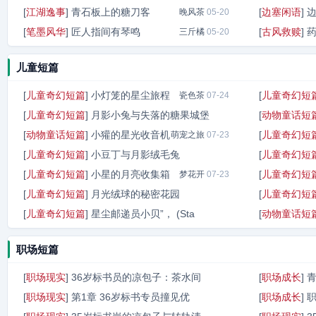
[
江湖逸事
]
青石板上的糖刀客
[
边塞闲语
]
晚风茶
05-20
[
笔墨风华
]
匠人指间有琴鸣
[
古风救赎
]
三斤橘
05-20
儿童短篇
[
儿童奇幻短篇
]
小灯笼的星尘旅程
[
儿童奇幻短
瓷色茶
07-24
[
儿童奇幻短篇
]
月影小兔与失落的糖果城堡
[
动物童话短
[
动物童话短篇
]
小獾的星光收音机
[
儿童奇幻短
萌宠之旅
瓷色茶
07-24
07-23
[
儿童奇幻短篇
]
小豆丁与月影绒毛兔
[
儿童奇幻短
[
儿童奇幻短篇
]
小星的月亮收集箱
[
儿童奇幻短
幻梦飞行
梦花开
07-23
07-23
[
儿童奇幻短篇
]
月光绒球的秘密花园
[
儿童奇幻短
[
儿童奇幻短篇
]
星尘邮递员小贝”， (Sta
[
动物童话短
星夜飞行
07-23
梦境旅人
07-23
职场短篇
[
职场现实
]
36岁标书员的凉包子：茶水间
[
职场成长
]
[
职场现实
]
第1章 36岁标书专员撞见优
[
职场成长
]
晚潮
05-23