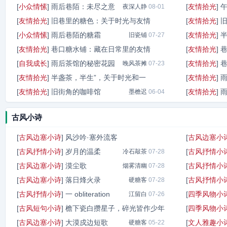
[
小众情愫
]
雨后巷陌：未尽之意
[
友情拾光
]
夜深人静
08-01
[
友情拾光
]
旧巷里的糖色：关于时光与友情
[
友情拾光
]
[
小众情愫
]
雨后巷陌的糖霜
[
友情拾光
]
青雾茶
旧瓷铺
07-30
07-27
[
友情拾光
]
巷口糖水铺：藏在日常里的友情
[
友情拾光
]
[
自我成长
]
雨后茶馆的秘密花园
[
友情拾光
]
檐下拾光客
晚风茶摊
07-24
07-23
[
友情拾光
]
半盏茶，半生”，关于时光和一
[
友情拾光
]
[
友情拾光
]
旧街角的咖啡馆
[
友情拾光
]
瓷色眠
墨檐迟
07-23
06-04
古风小诗
[
古风边塞小诗
]
风沙吟·塞外流客
[
古风边塞小
[
古风抒情小诗
]
岁月的温柔
[
古风抒情小
橘猫坐檐下
冷石敲茶
07-29
07-28
[
古风边塞小诗
]
漠尘歌
[
古风抒情小
烟雾清幽
07-28
[
古风边塞小诗
]
落日烽火录
[
古风抒情小
硬糖客
07-28
[
古风抒情小诗
]
一 obliteration
[
四季风物小
江留白
07-26
[
古风短句小诗
]
檐下瓷白攒星子，碎光皆作少年
[
四季风物小
[
古风边塞小诗
]
大漠戍边短歌
[
文人雅趣小
瓷白釉
硬糖客
05-23
05-22