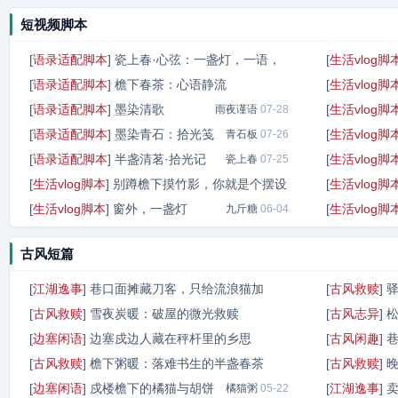
短视频脚本
[
语录适配脚本
]
瓷上春·心弦：一盏灯，一语，
[
生活vlog脚
[
语录适配脚本
]
檐下春茶：心语静流
[
生活vlog脚
岁月弦
07-29
[
语录适配脚本
]
墨染清歌
[
生活vlog脚
雨夜谨语
雨夜谨语
07-28
07-28
[
语录适配脚本
]
墨染青石：拾光笺
[
生活vlog脚
青石板
07-26
[
语录适配脚本
]
半盏清茗·拾光记
[
生活vlog脚
瓷上春
07-25
[
生活vlog脚本
]
别蹲檐下摸竹影，你就是个摆设
[
生活vlog脚
[
生活vlog脚本
]
窗外，一盏灯
[
生活vlog脚
晚潮听竹
九斤糖
07-23
06-04
古风短篇
[
江湖逸事
]
巷口面摊藏刀客，只给流浪猫加
[
古风救赎
]
[
古风救赎
]
雪夜炭暖：破屋的微光救赎
[
古风志异
]
笋尖炒辣
05-22
[
边塞闲语
]
边塞戍边人藏在秤杆里的乡思
[
古风闲趣
]
糖炒炭
05-22
[
古风救赎
]
檐下粥暖：落难书生的半盏春茶
[
古风救赎
]
铁瓷老灯
05-22
[
边塞闲语
]
戍楼檐下的橘猫与胡饼
[
江湖逸事
]
甜粥记
橘猫粥
05-22
05-22