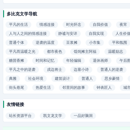
多比克文学导航
平凡的生活
情感连接
时光怀念
自我价值
夜宵
人与人之间的情感连接
静谧与安详
自我实现
人生价
普通个体
逆袭的温度
豆浆摊
小市集
平和氛围
平凡而温暖之光
都市夜色
馄饨摊主阿福
温暖励志
糖茴香摊
时间和记忆
年轻编辑
退休画师
午后
平凡之中的逆袭
戍边将士
边塞小诗
普通人的逆袭
典雅
社会环境
建筑设计
普通人
思乡豪情
街头巷尾
热爱生活
邻里间的故事
钟表匠人
城
友情链接
站长资源平台
凯文龙文学
一品好脑洞