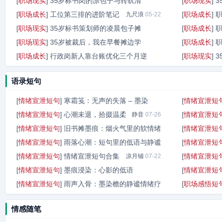
[
职场现实
]
35岁标书岗的凉包子与转轨清
[
职场现实
]
闹海人
05-23
[
职场成长
]
工位第三排的进阶笔记
[
职场成长
]
沈砚秋
九尺浪
05-23
05-22
[
职场现实
]
35岁标书策划师的凌晨包子摊
[
职场成长
]
[
职场现实
]
35岁被裁后，我在早餐摊边学
[
职场成长
]
烈阳酒
05-22
[
职场成长
]
行政岗新人靠台账优化三个月逆
[
职场现实
]
烈阳酒
05-20
九步棋
05-17
语录短句
[
情绪宣泄短句
]
寒霜笺：无声的失落 – 墨染
[
情绪宣泄短
[
情绪宣泄短句
]
心潮未退，拾掇温柔
[
情绪宣泄短
墨染檐
静音
07-29
07-26
[
情绪宣泄短句
]
旧书摊墨痕：烟火气里的软情绪
[
情绪宣泄短
[
情绪宣泄短句
]
雨落心潮：短句里的低语与静谧
[
情绪宣泄短
旧书摊墨痕
07-23
[
情绪宣泄短句
]
情绪宣泄短句合集
[
情绪宣泄短
墨染檐
凉月铺
07-23
07-22
[
情绪宣泄短句
]
墨痕浸染：心影的低语
[
情绪宣泄短
[
情绪宣泄短句
]
雨声入骨：墨染檐的静谧情绪疗
[
职场感悟短
墨染檐
06-04
墨染檐
06-04
情感随笔