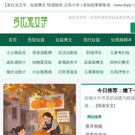
【多比克文学 - 短篇爽文·情感随笔·古风小诗 | 原创故事聚集地 - www.dopic.n
多比克文学：欢迎作者在本站发表文章,分
首页
悬疑短篇
短篇爽文
现代短篇
短视频脚本
古风小诗
科幻短篇
现代小诗
连载
小人物高光
语录适配脚
生活治愈短
职场浮生
儿童奇幻短
成长感悟小
动物童话短
影视剧本片
反套路爽文
轻科幻爽文
烟火治愈小
小众氛围感
日常悬疑反
儿童睡前短
古风抒情小
今日推荐：
檐下
在烟火中寻觅的温暖与慰藉
接......
[阅读全文]
网站推荐
夜宵救赎
茶客的逆光