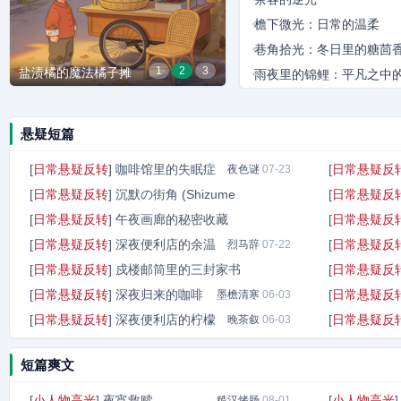
檐下微光：日常的温柔
巷角拾光：冬日里的糖茴
1
2
3
盐渍橘的魔法橘子摊
瓷釉色的星际漫游笔记
雨夜里的锦鲤：平凡之中
逆袭
巷口暖阳：老裁缝的最后
场拼搏
悬疑短篇
[
日常悬疑反转
]
咖啡馆里的失眠症
[
日常悬疑反
夜色谜
07-23
[
日常悬疑反转
]
沉默の街角 (Shizume
[
日常悬疑反
[
日常悬疑反转
]
午夜画廊的秘密收藏
[
日常悬疑反
九尺钢枪
07-23
[
日常悬疑反转
]
深夜便利店的余温
[
日常悬疑反
狂樵子
烈马辞
07-23
07-22
[
日常悬疑反转
]
戍楼邮筒里的三封家书
[
日常悬疑反
[
日常悬疑反转
]
深夜归来的咖啡
[
日常悬疑反
墨檐清寒
硬糖客
06-06
06-03
[
日常悬疑反转
]
深夜便利店的柠檬
[
日常悬疑反
晚茶叙
06-03
短篇爽文
[
小人物高光
]
夜宵救赎
[
小人物高光
糙汉烤肠
08-01