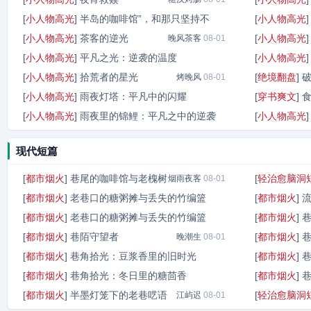
[
小人物高光
]
半岛的咖啡馆”，和那只坚持不
[
小人物高光
[
小人物高光
]
茶客的逆光
[
小人物高光
晚风茶客
晚风茶客
08-01
08-01
[
小人物高光
]
平凡之光：逆袭的温度
[
小人物高光
[
小人物高光
]
拾荒者的星光
[
绝境翻盘
]
烟火客
烤晚风
08-01
08-01
[
小人物高光
]
雨夜灯塔：平凡中的闪耀
[
穿书爽文
]
[
小人物高光
]
雨夜里的锦鲤：平凡之中的逆袭
[
小人物高光
晨光暖
08-01
小人物高光
08-01
现代短篇
[
都市烟火
]
巷尾的咖啡馆与老槐树
[
轻治愈脑洞
烟雨夜客
08-01
[
都市烟火
]
老巷口的糖粥摊与丢失的竹编篮
[
都市烟火
]
流
[
都市烟火
]
老巷口的糖粥摊与丢失的竹编篮
[
都市烟火
]
晚风眠
08-01
[
都市烟火
]
巷陌守望者
[
都市烟火
]
晚渡舟
晚潮生
08-01
08-01
[
都市烟火
]
巷角拾光：豆浆香里的旧时光
[
都市烟火
]
[
都市烟火
]
巷角拾光：冬日里的糖茴香
[
都市烟火
]
晨烟
08-01
[
都市烟火
]
半墨灯笼下的老巷呓语
[
轻治愈脑洞
烟火暖意
江屿迟
08-01
08-01