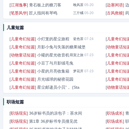
[
江湖逸事
]
青石板上的糖刀客
[
边塞闲语
]
晚风茶
05-20
[
笔墨风华
]
匠人指间有琴鸣
[
古风救赎
]
三斤橘
05-20
儿童短篇
[
儿童奇幻短篇
]
小灯笼的星尘旅程
[
儿童奇幻短
瓷色茶
07-24
[
儿童奇幻短篇
]
月影小兔与失落的糖果城堡
[
动物童话短
[
动物童话短篇
]
小獾的星光收音机
[
儿童奇幻短
萌宠之旅
瓷色茶
07-24
07-23
[
儿童奇幻短篇
]
小豆丁与月影绒毛兔
[
儿童奇幻短
[
儿童奇幻短篇
]
小星的月亮收集箱
[
儿童奇幻短
幻梦飞行
梦花开
07-23
07-23
[
儿童奇幻短篇
]
月光绒球的秘密花园
[
儿童奇幻短
[
儿童奇幻短篇
]
星尘邮递员小贝”， (Sta
[
动物童话短
星夜飞行
07-23
梦境旅人
07-23
职场短篇
[
职场现实
]
36岁标书员的凉包子：茶水间
[
职场成长
]
[
职场现实
]
第1章 36岁标书专员撞见优
[
职场成长
]
晚潮
05-23