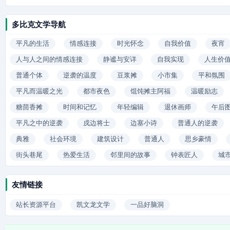
多比克文学导航
平凡的生活
情感连接
时光怀念
自我价值
夜宵
人与人之间的情感连接
静谧与安详
自我实现
人生价
普通个体
逆袭的温度
豆浆摊
小市集
平和氛围
平凡而温暖之光
都市夜色
馄饨摊主阿福
温暖励志
糖茴香摊
时间和记忆
年轻编辑
退休画师
午后
平凡之中的逆袭
戍边将士
边塞小诗
普通人的逆袭
典雅
社会环境
建筑设计
普通人
思乡豪情
街头巷尾
热爱生活
邻里间的故事
钟表匠人
城
友情链接
站长资源平台
凯文龙文学
一品好脑洞