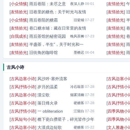
[
小众情愫
]
雨后巷陌：未尽之意
[
友情拾光
]
夜深人静
08-01
[
友情拾光
]
旧巷里的糖色：关于时光与友情
[
友情拾光
]
[
小众情愫
]
雨后巷陌的糖霜
[
友情拾光
]
青雾茶
旧瓷铺
07-30
07-27
[
友情拾光
]
巷口糖水铺：藏在日常里的友情
[
友情拾光
]
[
自我成长
]
雨后茶馆的秘密花园
[
友情拾光
]
檐下拾光客
晚风茶摊
07-24
07-23
[
友情拾光
]
半盏茶，半生”，关于时光和一
[
友情拾光
]
[
友情拾光
]
旧街角的咖啡馆
[
友情拾光
]
瓷色眠
墨檐迟
07-23
06-04
古风小诗
[
古风边塞小诗
]
风沙吟·塞外流客
[
古风边塞小
[
古风抒情小诗
]
岁月的温柔
[
古风抒情小
橘猫坐檐下
冷石敲茶
07-29
07-28
[
古风边塞小诗
]
漠尘歌
[
古风抒情小
烟雾清幽
07-28
[
古风边塞小诗
]
落日烽火录
[
古风抒情小
硬糖客
07-28
[
古风抒情小诗
]
一 obliteration
[
四季风物小
江留白
07-26
[
古风短句小诗
]
檐下瓷白攒星子，碎光皆作少年
[
四季风物小
[
古风边塞小诗
]
大漠戍边短歌
[
文人雅趣小
瓷白釉
硬糖客
05-23
05-22