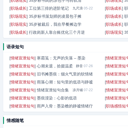
[
职场现实
]
35岁标书岗的凉包子与转轨清
[
职场现实
]
闹海人
05-23
[
职场成长
]
工位第三排的进阶笔记
[
职场成长
]
沈砚秋
九尺浪
05-23
05-22
[
职场现实
]
35岁标书策划师的凌晨包子摊
[
职场成长
]
[
职场现实
]
35岁被裁后，我在早餐摊边学
[
职场成长
]
烈阳酒
05-22
[
职场成长
]
行政岗新人靠台账优化三个月逆
[
职场现实
]
烈阳酒
05-20
九步棋
05-17
语录短句
[
情绪宣泄短句
]
寒霜笺：无声的失落 – 墨染
[
情绪宣泄短
[
情绪宣泄短句
]
心潮未退，拾掇温柔
[
情绪宣泄短
墨染檐
静音
07-29
07-26
[
情绪宣泄短句
]
旧书摊墨痕：烟火气里的软情绪
[
情绪宣泄短
[
情绪宣泄短句
]
雨落心潮：短句里的低语与静谧
[
情绪宣泄短
旧书摊墨痕
07-23
[
情绪宣泄短句
]
情绪宣泄短句合集
[
情绪宣泄短
墨染檐
凉月铺
07-23
07-22
[
情绪宣泄短句
]
墨痕浸染：心影的低语
[
情绪宣泄短
[
情绪宣泄短句
]
雨声入骨：墨染檐的静谧情绪疗
[
职场感悟短
墨染檐
06-04
墨染檐
06-04
情感随笔