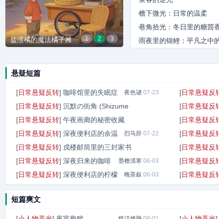
檐下微光：日常的温柔
巷角拾光：冬日里的糖茴
1
2
3
盐渍橘的魔法橘子摊
瓷釉色的星际漫游笔记
雨夜里的锦鲤：平凡之中
逆袭
巷口暖阳：老裁缝的最后
场拼搏
悬疑短篇
[
日常悬疑反转
]
咖啡馆里的失眠症
[
日常悬疑反
夜色谜
07-23
[
日常悬疑反转
]
沉默の街角 (Shizume
[
日常悬疑反
[
日常悬疑反转
]
午夜画廊的秘密收藏
[
日常悬疑反
九尺钢枪
07-23
[
日常悬疑反转
]
深夜便利店的余温
[
日常悬疑反
狂樵子
烈马辞
07-23
07-22
[
日常悬疑反转
]
戍楼邮筒里的三封家书
[
日常悬疑反
[
日常悬疑反转
]
深夜归来的咖啡
[
日常悬疑反
墨檐清寒
硬糖客
06-06
06-03
[
日常悬疑反转
]
深夜便利店的柠檬
[
日常悬疑反
晚茶叙
06-03
短篇爽文
[
小人物高光
]
夜宵救赎
[
小人物高光
糙汉烤肠
08-01