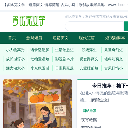
【多比克文学 - 短篇爽文·情感随笔·古风小诗 | 原创故事聚集地 - www.dopic.n
多比克文学：欢迎作者在本站发表文章,分
首页
悬疑短篇
短篇爽文
现代短篇
短视频脚本
古风小诗
科幻短篇
现代小诗
连载
小人物高光
语录适配脚
生活治愈短
职场浮生
儿童奇幻短
成长感悟小
动物童话短
影视剧本片
反套路爽文
轻科幻爽文
烟火治愈小
小众氛围感
日常悬疑反
儿童睡前短
古风抒情小
今日推荐：
檐下
在烟火中寻觅的温暖与慰藉
接......
[阅读全文]
网站推荐
夜宵救赎
茶客的逆光