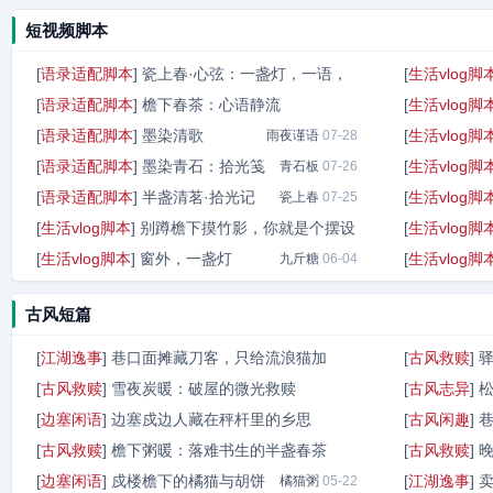
短视频脚本
[
语录适配脚本
]
瓷上春·心弦：一盏灯，一语，
[
生活vlog脚
[
语录适配脚本
]
檐下春茶：心语静流
[
生活vlog脚
岁月弦
07-29
[
语录适配脚本
]
墨染清歌
[
生活vlog脚
雨夜谨语
雨夜谨语
07-28
07-28
[
语录适配脚本
]
墨染青石：拾光笺
[
生活vlog脚
青石板
07-26
[
语录适配脚本
]
半盏清茗·拾光记
[
生活vlog脚
瓷上春
07-25
[
生活vlog脚本
]
别蹲檐下摸竹影，你就是个摆设
[
生活vlog脚
[
生活vlog脚本
]
窗外，一盏灯
[
生活vlog脚
晚潮听竹
九斤糖
07-23
06-04
古风短篇
[
江湖逸事
]
巷口面摊藏刀客，只给流浪猫加
[
古风救赎
]
[
古风救赎
]
雪夜炭暖：破屋的微光救赎
[
古风志异
]
笋尖炒辣
05-22
[
边塞闲语
]
边塞戍边人藏在秤杆里的乡思
[
古风闲趣
]
糖炒炭
05-22
[
古风救赎
]
檐下粥暖：落难书生的半盏春茶
[
古风救赎
]
铁瓷老灯
05-22
[
边塞闲语
]
戍楼檐下的橘猫与胡饼
[
江湖逸事
]
甜粥记
橘猫粥
05-22
05-22